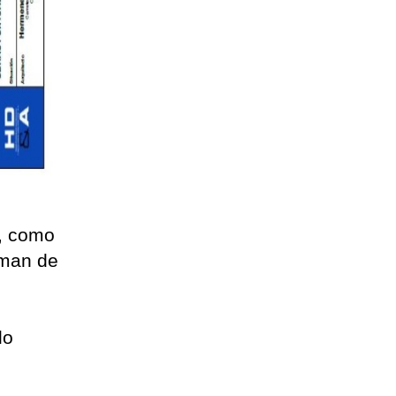
s
s, como
rman de
a
lo