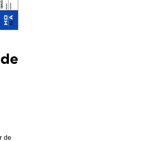
 de
r de