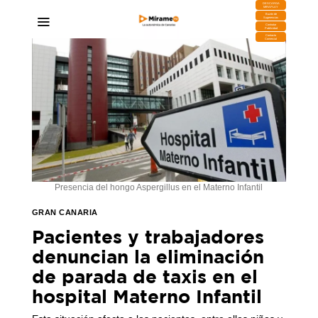
DESCARGA
MIRAPLAY
Buzón de
Sugerencias
Contratar
Publicidad
Contacto
Comercial
Presencia del hongo Aspergillus en el Materno Infantil
GRAN CANARIA
Pacientes y trabajadores
denuncian la eliminación
de parada de taxis en el
hospital Materno Infantil