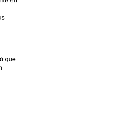
ente en
os
ró que
n