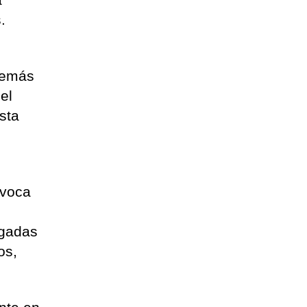
.
además
el
sta
ovoca
ngadas
os,