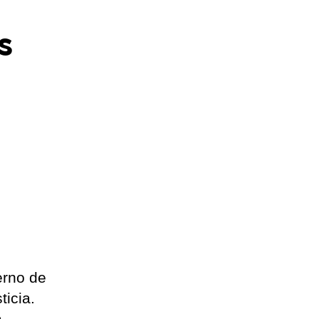
s
erno de
ticia.
a