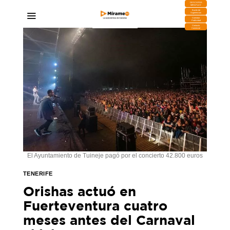
DESCARGA
MIRAPLAY
Buzón de
Sugerencias
Contratar
Publicidad
Contacto
Comercial
El Ayuntamiento de Tuineje pagó por el concierto 42.800 euros
TENERIFE
Orishas actuó en
Fuerteventura cuatro
meses antes del Carnaval