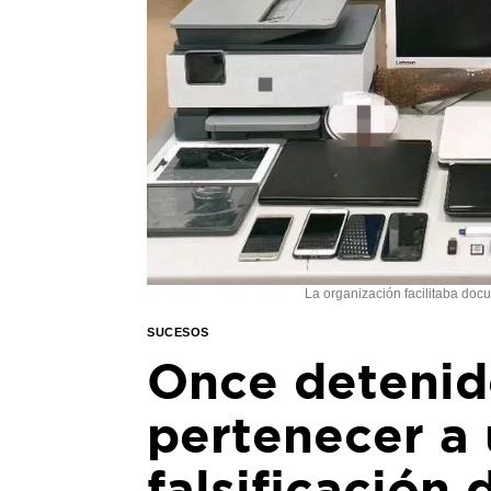
La organización facilitaba docu
SUCESOS
Once detenid
pertenecer a
falsificación