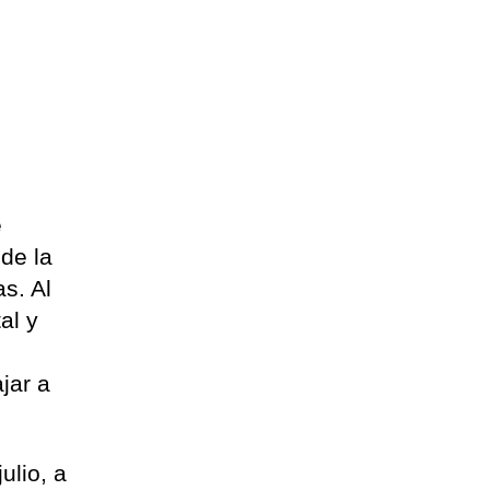
e
de la
as. Al
al y
jar a
ulio, a