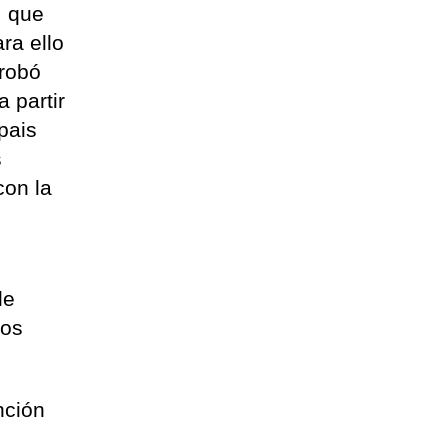
, que
ra ello
probó
 partir
pais
s
con la
le
los
nción