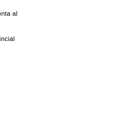
enta al
incial