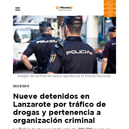
DESCARGA
MIRAPLAY
Buzón de
Sugerencias
Contratar
Publicidad
Contacto
Comercial
Imagen de archivo de varios agentes de la Policía Nacional.
SUCESOS
Nueve detenidos en
Lanzarote por tráfico de
drogas y pertenencia a
organización criminal