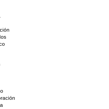
1
ación
dos
ico
s
do
oración
 a