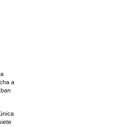
 a
ucha a
aban
 única
siete