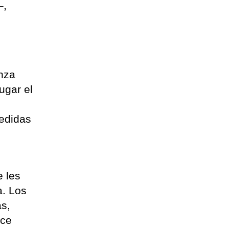
–,
anza
ugar el
medidas
e les
a. Los
as,
ece