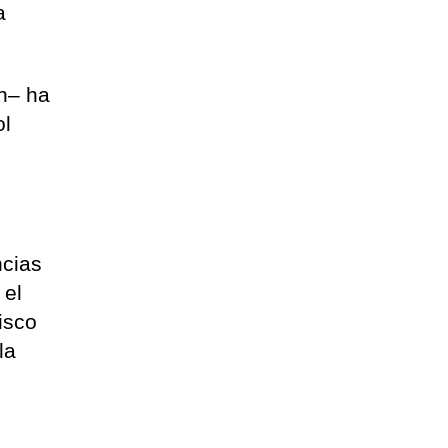
a
sh– ha
ol
ncias
 el
isco
la