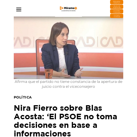
DESCARGA
MIRAPLAY
Buzón de
Sugerencias
Contratar
Publicidad
Contacto
Comercial
Afirma que el partido no tiene constancia de la apertura de
juicio contra el viceconsejero
POLÍTICA
Nira Fierro sobre Blas
Acosta: ‘El PSOE no toma
decisiones en base a
informaciones