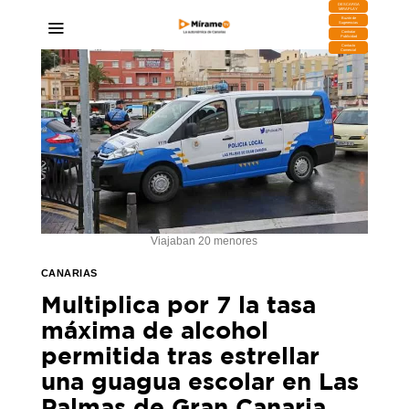
DESCARGA
MIRAPLAY
Buzón de
Sugerencias
Contratar
Publicidad
Contacto
Comercial
Viajaban 20 menores
CANARIAS
Multiplica por 7 la tasa
máxima de alcohol
permitida tras estrellar
una guagua escolar en Las
Palmas de Gran Canaria