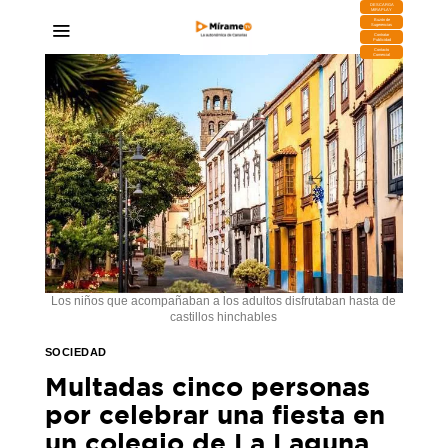
DESCARGA
MIRAPLAY
Buzón de
Sugerencias
Contratar
Publicidad
Contacto
Comercial
Los niños que acompañaban a los adultos disfrutaban hasta de
castillos hinchables
SOCIEDAD
Multadas cinco personas
por celebrar una fiesta en
un colegio de La Laguna