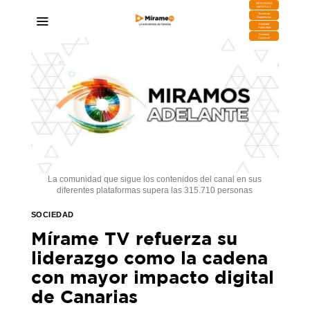
DESCARGA
MIRAPLAY
Buzón de
Sugerencias
Contratar
Publicidad
Contacto
Comercial
La comunidad que sigue los contenidos del canal en sus
diferentes plataformas supera las 315.710 personas
SOCIEDAD
Mírame TV refuerza su
liderazgo como la cadena
con mayor impacto digital
de Canarias