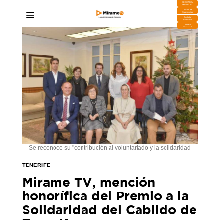
DESCARGA
MIRAPLAY
Buzón de
Sugerencias
Contratar
Publicidad
Contacto
Comercial
Se reconoce su "contribución al voluntariado y la solidaridad
TENERIFE
Mirame TV, mención
honorífica del Premio a la
Solidaridad del Cabildo de