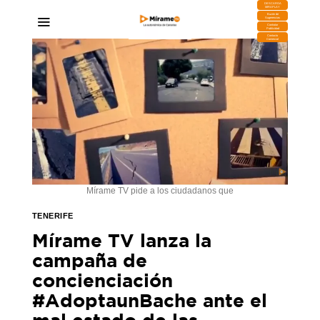
DESCARGA
MIRAPLAY
Buzón de
Sugerencias
Contratar
Publicidad
Contacto
Comercial
Mírame TV pide a los ciudadanos que
TENERIFE
Mírame TV lanza la
campaña de
concienciación
#AdoptaunBache ante el
mal estado de las