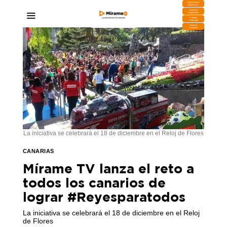
DESCARGA
MIRAPLAY
Buzón de
Sugerencias
Contratar
Publicidad
Contacto
Comercial
La iniciativa se celebrará el 18 de diciembre en el Reloj de Flores
CANARIAS
Mírame TV lanza el reto a
todos los canarios de
lograr #Reyesparatodos
La iniciativa se celebrará el 18 de diciembre en el Reloj
de Flores