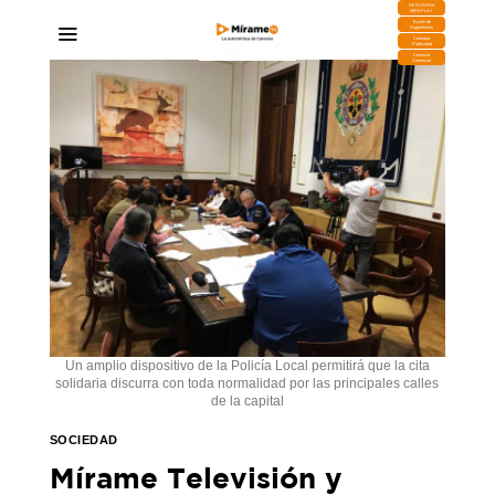
DESCARGA
MIRAPLAY
Buzón de
Sugerencias
Contratar
Publicidad
Contacto
Comercial
Un amplio dispositivo de la Policía Local permitirá que la cita
solidaria discurra con toda normalidad por las principales calles
de la capital
SOCIEDAD
Mírame Televisión y