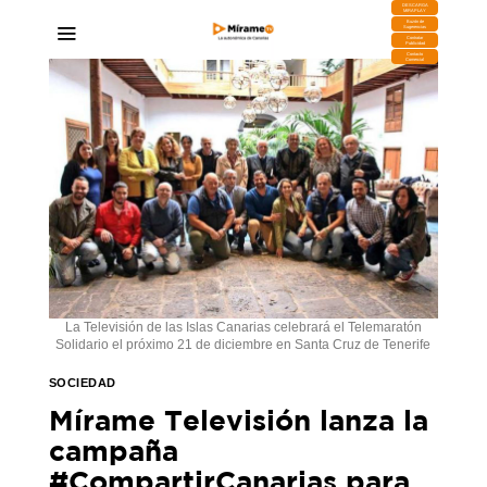
DESCARGA
MIRAPLAY
Buzón de
Sugerencias
Contratar
Publicidad
Contacto
Comercial
La Televisión de las Islas Canarias celebrará el Telemaratón
Solidario el próximo 21 de diciembre en Santa Cruz de Tenerife
SOCIEDAD
Mírame Televisión lanza la
campaña
#CompartirCanarias para