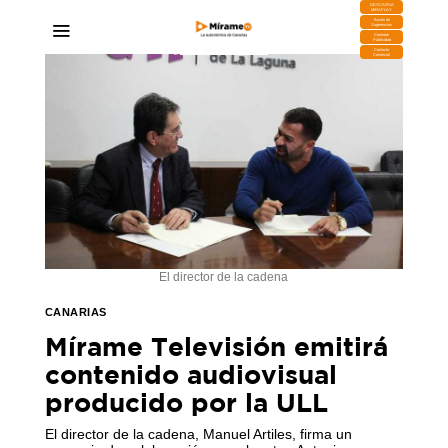
DESCARGA
MIRAPLAY
Buzón de
Sugerencias
Contratar
Publicidad
Contacto
Comercial
El director de la cadena
CANARIAS
Mírame Televisión emitirá
contenido audiovisual
producido por la ULL
El director de la cadena, Manuel Artiles, firma un