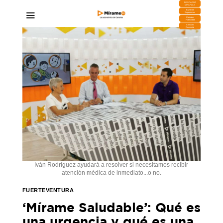
DESCARGA
MIRAPLAY
Buzón de
Sugerencias
Contratar
Publicidad
Contacto
Comercial
Iván Rodríguez ayudará a resolver si necesitamos recibir
atención médica de inmediato...o no.
FUERTEVENTURA
‘Mírame Saludable’: Qué es
una urgencia y qué es una