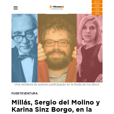
DESCARGA
MIRAPLAY
Buzón de
Sugerencias
Contratar
Publicidad
Contacto
Comercial
Una veintena de autores participarán en la fiesta de los libros
FUERTEVENTURA
Millás, Sergio del Molino y
Karina Sinz Borgo, en la