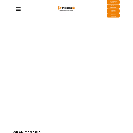
DESCARGA
MIRAPLAY
Buzón de
Sugerencias
Contratar
Publicidad
Contacto
Comercial
GRAN CANARIA