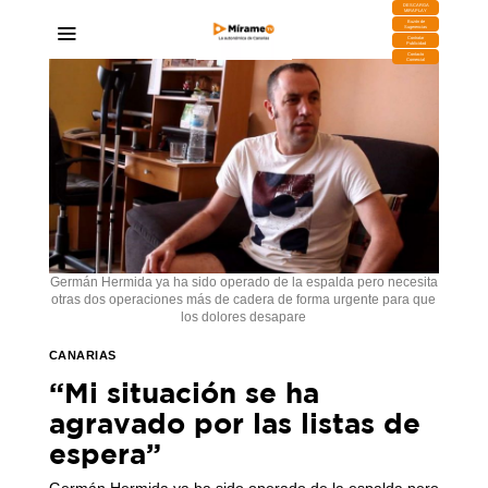
DESCARGA
MIRAPLAY
Buzón de
Sugerencias
Contratar
Publicidad
Contacto
Comercial
Germán Hermida ya ha sido operado de la espalda pero necesita
otras dos operaciones más de cadera de forma urgente para que
los dolores desapare
CANARIAS
“Mi situación se ha
agravado por las listas de
espera”
Germán Hermida ya ha sido operado de la espalda pero