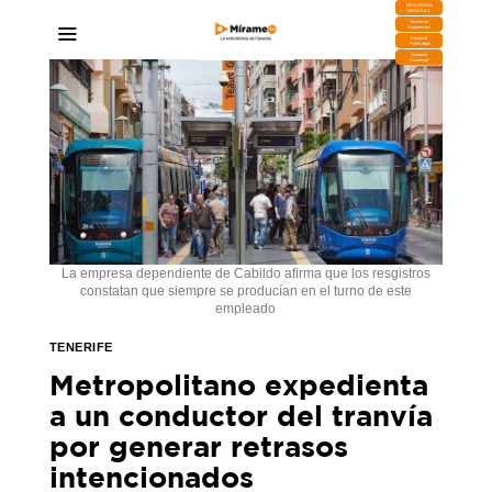
DESCARGA
MIRAPLAY
Buzón de
Sugerencias
Contratar
Publicidad
Contacto
Comercial
La empresa dependiente de Cabildo afirma que los resgistros
constatan que siempre se producían en el turno de este
empleado
TENERIFE
Metropolitano expedienta
a un conductor del tranvía
por generar retrasos
intencionados