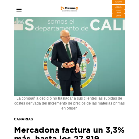
DESCARGA
MIRAPLAY
Buzón de
Sugerencias
Contratar
Publicidad
Contacto
Comercial
La compañía decidió no trasladar a sus clientes las subidas de
costes derivada del incremento de precios de las materias primas
en origen
CANARIAS
Mercadona factura un 3,3%
más, hasta los 27.819