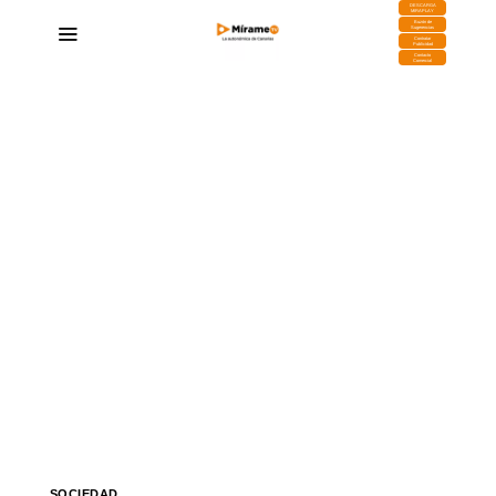
DESCARGA
MIRAPLAY
Buzón de
Sugerencias
Contratar
Publicidad
Contacto
Comercial
SOCIEDAD