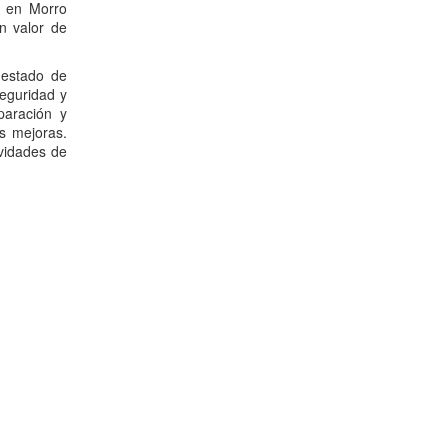
o en Morro
n valor de
 estado de
seguridad y
paración y
as mejoras.
ividades de