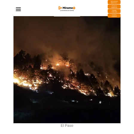
DESCARGA
MIRAPLAY
Buzón de
Sugerencias
Contratar
Publicidad
Contacto
Comercial
El Paso