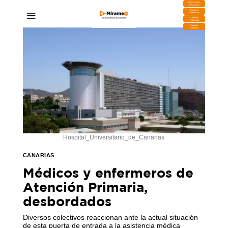
DESCARGA
MIRAPLAY
Buzón de
Sugerencias
Contratar
Publicidad
Contacto
Comercial
Hospital_Universitario_de_Canarias
CANARIAS
Médicos y enfermeros de
Atención Primaria,
desbordados
Diversos colectivos reaccionan ante la actual situación
de esta puerta de entrada a la asistencia médica