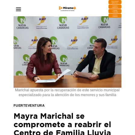
DESCARGA
MIRAPLAY
Buzón de
Sugerencias
Contratar
Publicidad
Contacto
Comercial
Marichal apuesta por la recuperación de este servicio municipal
especializado para la atención de los menores y sus familia
FUERTEVENTURA
Mayra Marichal se
compromete a reabrir el
Centro de Familia Lluvia