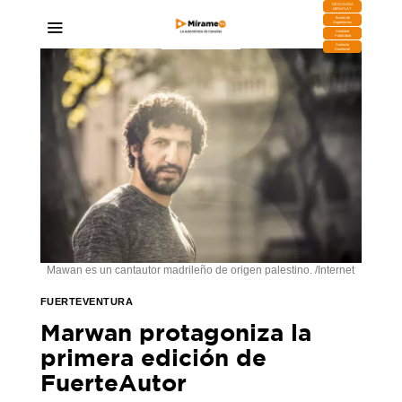
DESCARGA
MIRAPLAY
Buzón de
Sugerencias
Contratar
Publicidad
Contacto
Comercial
Mawan es un cantautor madrileño de origen palestino. /Internet
FUERTEVENTURA
Marwan protagoniza la
primera edición de
FuerteAutor