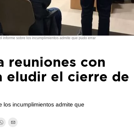
 el informe sobre los incumplimientos admite que pudo errar
a reuniones con
eludir el cierre de 
re los incumplimientos admite que