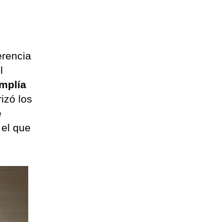
erencia
l
umplía
izó los
e
 el que