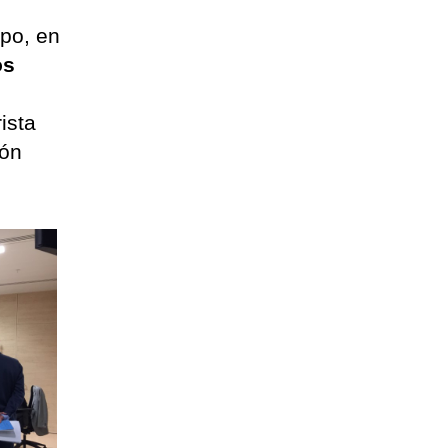
mpo, en
os
rista
ión