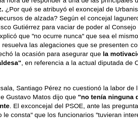
la hora de responder a una de las principales
z.
¿Por qué se atribuyó el exoncejal de Urbani
recursos de alzada? Según el concejal lagunero
sco Gutiérrez para vaciar de poder al Consejo 
 explicó que "no ocurre nunca" que sea el mismo
e resuelva las alegaciones que se presenten co
ovechó la ocasión para asegurar que
la motivaci
caldesa"
, en referencia a la actual diputada de
 sala, Santiago Pérez no cuestionó la labor de 
que Gustavo Matos dijo que
"no tenía ninguna
ente
. El exconcejal del PSOE, ante las pregunt
le consta" que los funcionarios "tuvieran inte