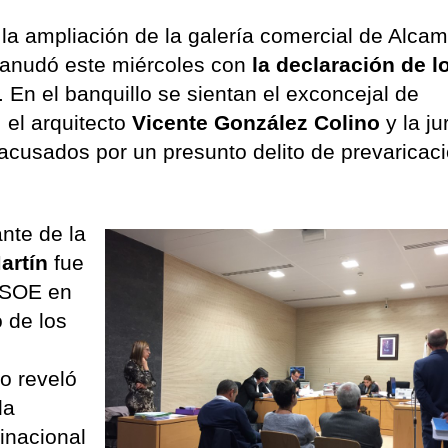
 la ampliación de la galería comercial de Alca
eanudó este miércoles con
la declaración de l
. En el banquillo se sientan el exconcejal de
, el arquitecto
Vicente González Colino
y la ju
 acusados por un presunto delito de prevaricac
ante de la
artín
fue
 PSOE en
 de los
co reveló
la
inacional