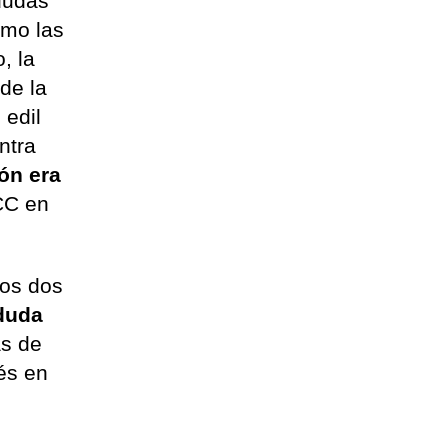
 dudas
smo las
, la
de la
 edil
ntra
ón era
 CC en
los dos
 duda
as de
rés en