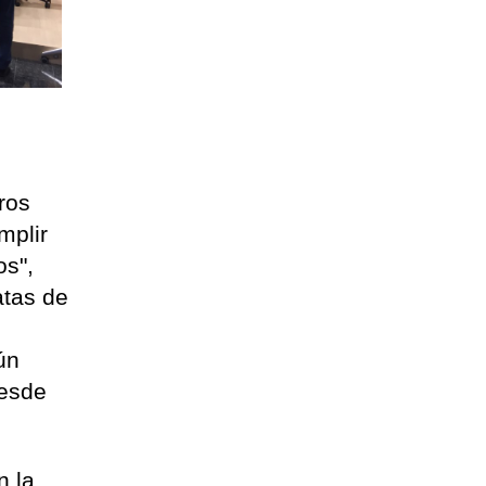
ros
mplir
os",
atas de
ún
desde
n la