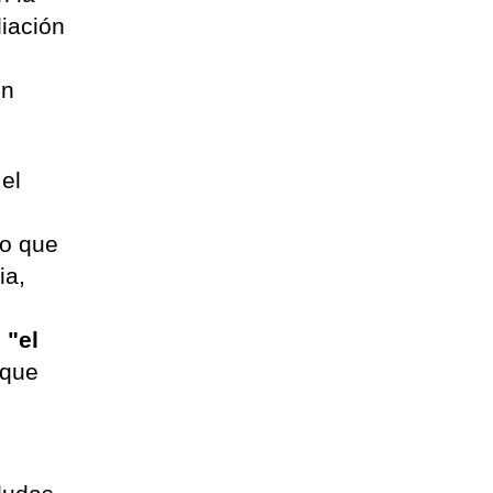
iación
un
 el
io que
ia,
e
"el
 que