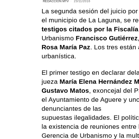
REDACCIÓN MTV
23/11/2016
La segunda sesión del juicio por
el municipio de La Laguna, se r
testigos citados por la Fiscalía
Urbanismo
Francisco Gutiérrez
Rosa María Paz
. Los tres están
urbanística.
El primer testigo en declarar del
jueza
María Elena Hernández M
Gustavo Matos
, exoncejal del
el Ayuntamiento de Aguere y uno
denunciantes de las
supuestas ilegalidades. El políti
la existencia de reuniones entre 
Gerencia de Urbanismo y la mult