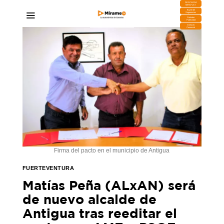
DESCARGA
MIRAPLAY
Buzón de
Sugerencias
Contratar
Publicidad
Contacto
Comercial
Firma del pacto en el municipio de Antigua
FUERTEVENTURA
Matías Peña (ALxAN) será
de nuevo alcalde de
Antigua tras reeditar el