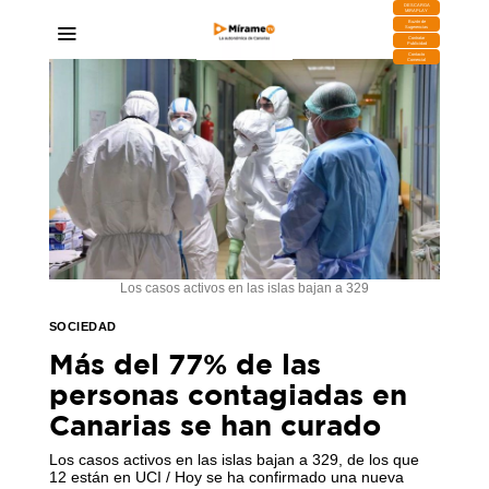
DESCARGA
MIRAPLAY
Buzón de
Sugerencias
Contratar
Publicidad
Contacto
Comercial
Los casos activos en las islas bajan a 329
SOCIEDAD
Más del 77% de las
personas contagiadas en
Canarias se han curado
Los casos activos en las islas bajan a 329, de los que
12 están en UCI / Hoy se ha confirmado una nueva