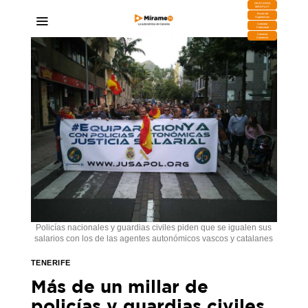
DESCARGA
MIRAPLAY
Buzón de
Sugerencias
Contratar
Publicidad
Contacto
Comercial
Policías nacionales y guardias civiles piden que se igualen sus
salarios con los de las agentes autonómicos vascos y catalanes
TENERIFE
Más de un millar de
policías y guardias civiles