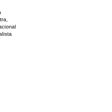
á
tra,
acional
lista