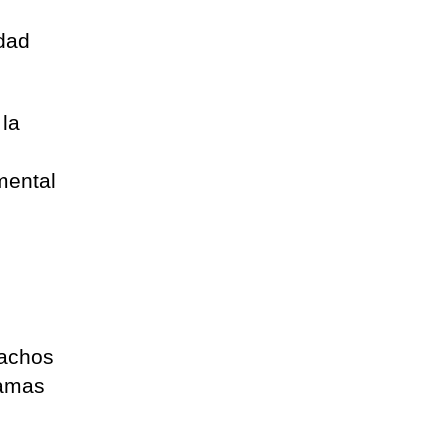
idad
la
mental
pachos
camas