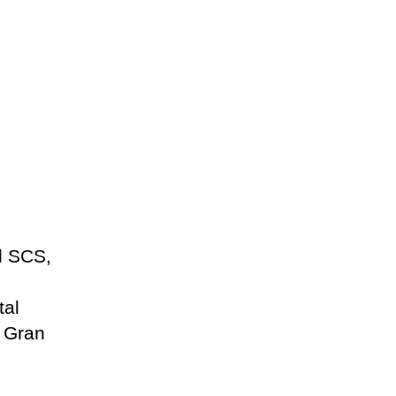
l SCS,
tal
e Gran