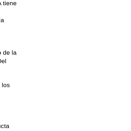
 tiene
la
 de la
Del
 los
ucta