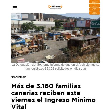
DESCARGA
MIRAPLAY
Buzón de
Sugerencias
Contratar
Publicidad
Contacto
Comercial
La Delegación del Gobierno informa de que en el Archipiélago se
han registrado 32.302 solicitudes en diez días
SOCIEDAD
Más de 3.160 familias
canarias reciben este
viernes el Ingreso Mínimo
Vital