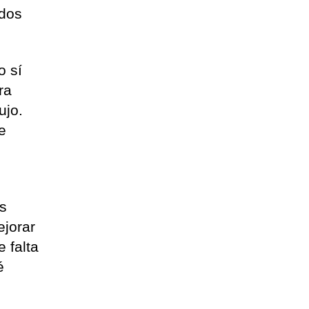
odos
o sí
ra
ujo.
e
os
ejorar
 falta
é