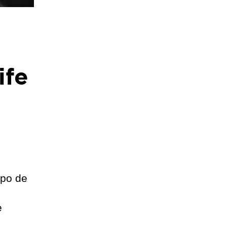
ife
ipo de
e