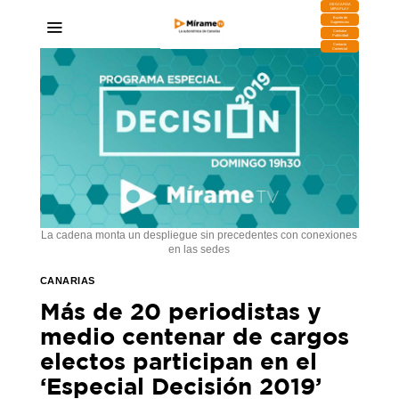
DESCARGA
MIRAPLAY
Buzón de
Sugerencias
Contratar
Publicidad
Contacto
Comercial
La cadena monta un despliegue sin precedentes con conexiones
en las sedes
CANARIAS
Más de 20 periodistas y
medio centenar de cargos
electos participan en el
‘Especial Decisión 2019’