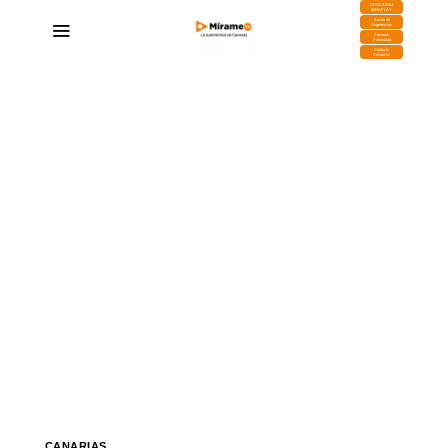
DESCARGA
MIRAPLAY
Buzón de
Sugerencias
Contratar
Publicidad
Contacto
Comercial
CANARIAS