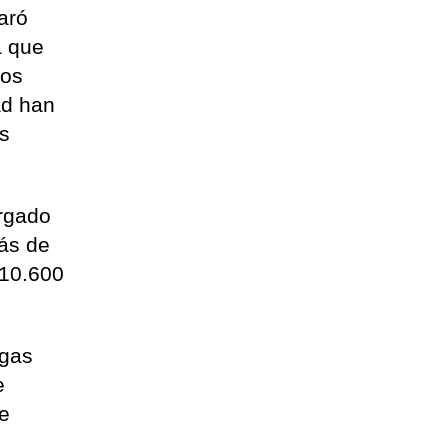
aró
a que
ros
ad han
es
argado
más de
 10.600
rgas
e
de