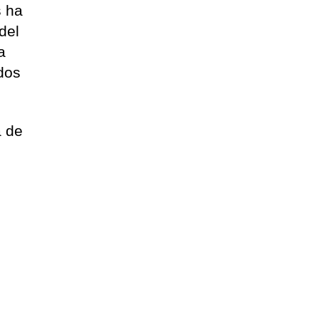
s ha
del
a
dos
a de
e
e