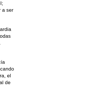
l;
 a ser
uardia
todas
a
cía
tacando
a, el
al de