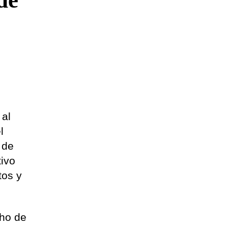
de
 al
l
 de
tivo
tos y
cho de