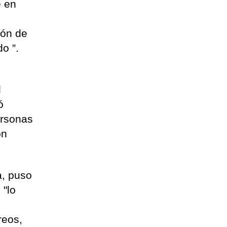
e en
ión de
o ”.
l
ó
ersonas
on
a, puso
 "lo
reos,