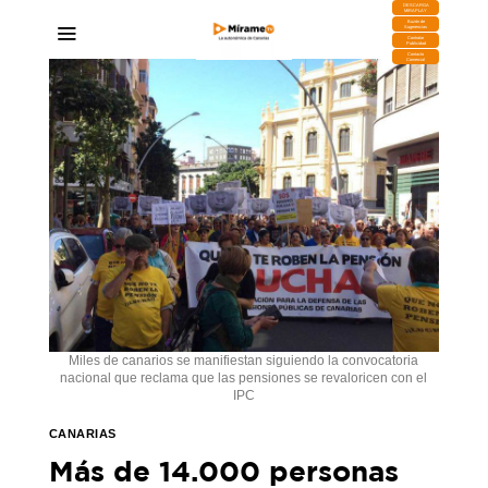
DESCARGA
MIRAPLAY
Buzón de
Sugerencias
Contratar
Publicidad
Contacto
Comercial
Miles de canarios se manifiestan siguiendo la convocatoria
nacional que reclama que las pensiones se revaloricen con el
IPC
CANARIAS
Más de 14.000 personas