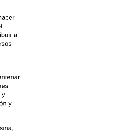
hacer
l
buir a
ursos
entenar
nes
 y
ón y
sina,