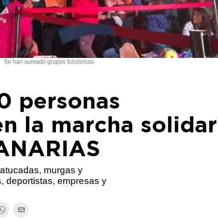
Se han sumado grupos folclóricos
0 personas
en la marcha solidar
CANARIAS
batucadas, murgas y
, deportistas, empresas y