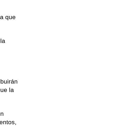
 a que
la
ibuirán
que la
en
entos,