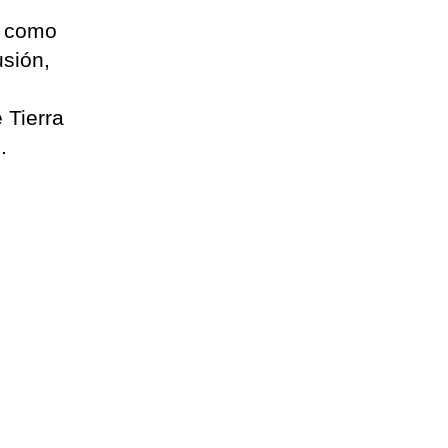
í como
usión,
 Tierra
.