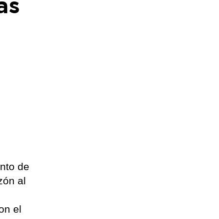
as
ento de
zón al
on el