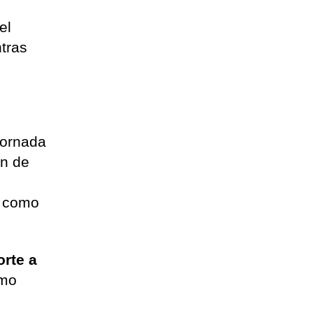
el
tras
jornada
ón de
í como
orte a
imo