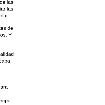
de las
ar las
olar.
tes de
ios. Y
calidad
acaba
para
iempo