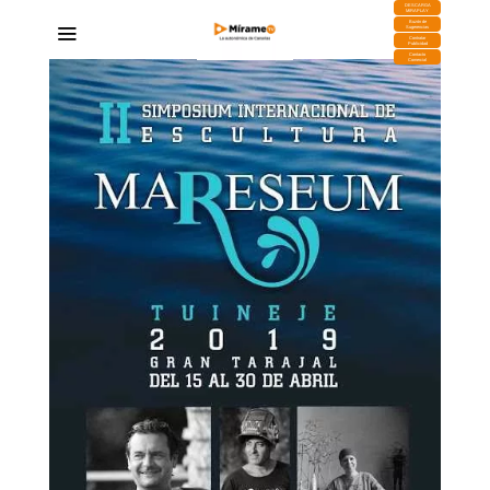
DESCARGA
MIRAPLAY
Buzón de
Sugerencias
Contratar
Publicidad
Contacto
Comercial