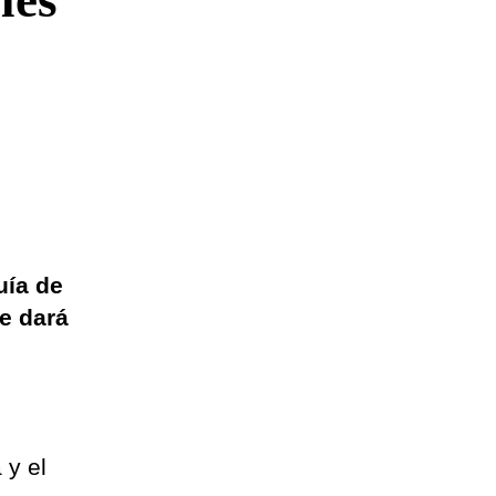
les
uía de
e dará
 y el