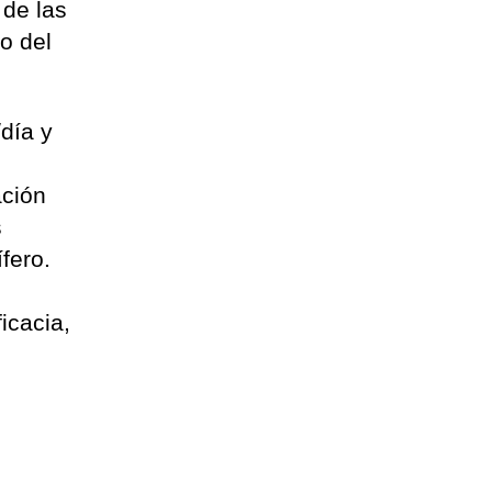
 de las
o del
día y
ación
s
fero.
icacia,