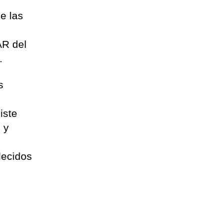
e las
AR del
.
s
iste
 y
o
lecidos