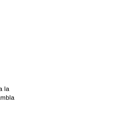
a la
ambla