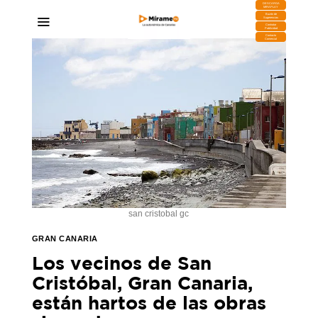
DESCARGA
MIRAPLAY
Buzón de
Sugerencias
Contratar
Publicidad
Contacto
Comercial
san cristobal gc
GRAN CANARIA
Los vecinos de San
Cristóbal, Gran Canaria,
están hartos de las obras