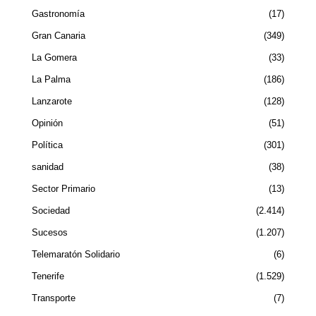
Gastronomía
17
Gran Canaria
349
La Gomera
33
La Palma
186
Lanzarote
128
Opinión
51
Política
301
sanidad
38
Sector Primario
13
Sociedad
2.414
Sucesos
1.207
Telemaratón Solidario
6
Tenerife
1.529
Transporte
7