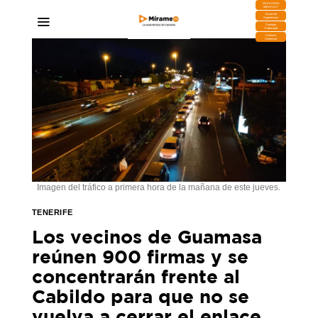
DESCARGA
MIRAPLAY
Buzón de
Sugerencias
Contratar
Publicidad
Contacto
Comercial
Imagen del tráfico a primera hora de la mañana de este jueves.
TENERIFE
Los vecinos de Guamasa
reúnen 900 firmas y se
concentrarán frente al
Cabildo para que no se
vuelva a cerrar el enlace