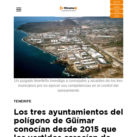
DESCARGA
MIRAPLAY
Buzón de
Sugerencias
Contratar
Publicidad
Contacto
Comercial
Un juzgado tinerfeño investiga a concejales y alcaldes de los tres
municipios por no ejercer sus competencias en el control del
saneamiento
TENERIFE
Los tres ayuntamientos del
polígono de Güímar
conocían desde 2015 que