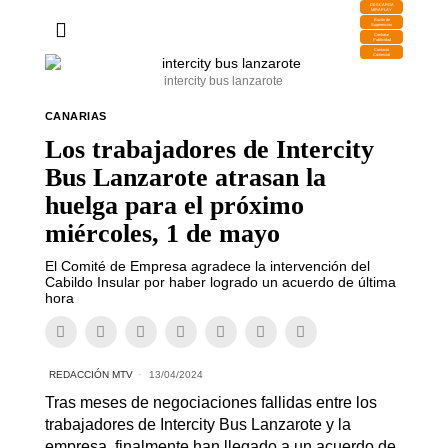
DESCARGA
MIRAPLAY
Buzón de
Sugerencias
Contratar
Publicidad
Contacto
Comercial
intercity bus lanzarote
CANARIAS
Los trabajadores de Intercity
Bus Lanzarote atrasan la
huelga para el próximo
miércoles, 1 de mayo
El Comité de Empresa agradece la intervención del
Cabildo Insular por haber logrado un acuerdo de última
hora
REDACCIÓN MTV
13/04/2024
Tras meses de negociaciones fallidas entre los
trabajadores de Intercity Bus Lanzarote y la
empresa, finalmente han llegado a un acuerdo de